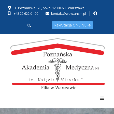
ul. Poznańska 6/8, pokój 12, 00-680 Warszawa
+48 22 622 01 90
kontakt@waw.ansm.pl
Rekrutacja ONLINE