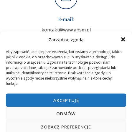
E-mail:
kontakt@waw.ansm.pl
Zarządzaj zgodą
Aby zapewnić jak najlepsze wrażenia, korzystamy z technologii, takich
jak pliki cookie, do przechowywania i/lub uzyskiwania dostępu do
informacji o urządzeniu. Zgoda na te technologie pozwoli nam
przetwarzać dane, takie jak zachowanie podczas przeglądania lub
Godziny pracy dziekanatu Filii w Warszawie:
unikalne identyfikatory na tej stronie. Brak wyrażenia zgody lub
wycofanie zgody może niekorzystnie wpłynąć na niektóre cechy i
funkcje.
poniedziałek w godzinach 10:30 – 16:30
wtorek – piątek w godzinach 8:30-16:30
AKCEPTUJĘ
W dniach 31.07.2026 r. – 07.08.2026 r. dziekanat
ODMÓW
będzie czynny do godziny 15:30
ZOBACZ PREFERENCJE