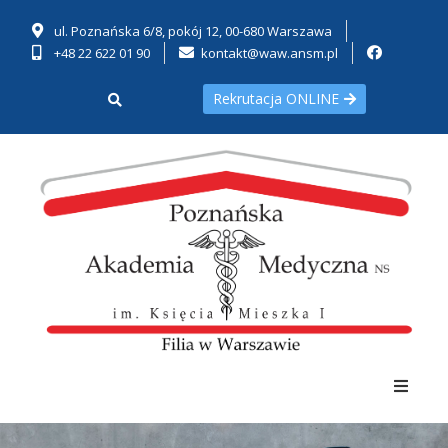
ul. Poznańska 6/8, pokój 12, 00-680 Warszawa
+48 22 622 01 90
kontakt@waw.ansm.pl
Rekrutacja ONLINE