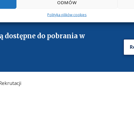
ODMÓW
ejsze zalety naszych studiów.
Polityka plików cookies
ą dostępne do pobrania w
R
Rekrutacji