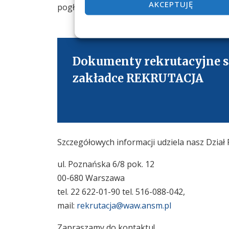
AKCEPTUJĘ
pogłębienie Twoich umiejętności to najważni
Dokumenty rekrutacyjne s
zakładce REKRUTACJA
Szczegółowych informacji udziela nasz Dział 
ul. Poznańska 6/8 pok. 12
00-680 Warszawa
tel. 22 622-01-90 tel. 516-088-042,
mail:
rekrutacja@waw.ansm.pl
Zapraszamy do kontaktu!