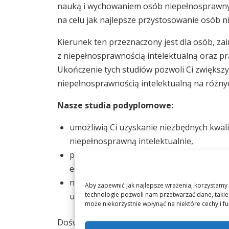
nauką i wychowaniem osób niepełnosprawnych 
na celu jak najlepsze przystosowanie osób n
Kierunek ten przeznaczony jest dla osób, zai
z niepełnosprawnością intelektualną oraz p
Ukończenie tych studiów pozwoli Ci zwiększ
niepełnosprawnością intelektualną na różny
Nasze studia podyplomowe:
umożliwią Ci uzyskanie niezbędnych kwali
niepełnosprawną intelektualnie,
przygotują Cię do pracy w charakterze na
edukacyjnych, opiekuńczo – wychowawczych
nauczą Cię konstruowania indywidualnyc
Aby zapewnić jak najlepsze wrażenia, korzystamy z
technologie pozwoli nam przetwarzać dane, takie 
uczniami z obniżoną sprawnością intelek
może niekorzystnie wpłynąć na niektóre cechy i fu
Doświadczona kadra wykładowców z wielolet