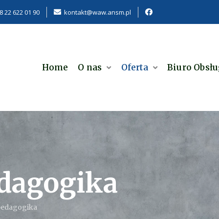
8 22 622 01 90
kontakt@waw.ansm.pl
Home
O nas
Oferta
Biuro Obsłu
dagogika
pedagogika