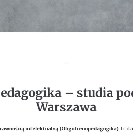
pedagogika – studia p
Warszawa
sprawnością intelektualną (Oligofrenopedagogika)
, to d