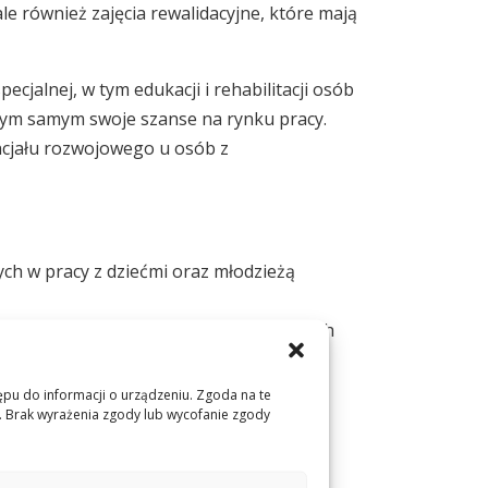
e również zajęcia rewalidacyjne, które mają
jalnej, w tym edukacji i rehabilitacji osób
tym samym swoje szanse na rynku pracy.
ncjału rozwojowego u osób z
ych w pracy z dziećmi oraz młodzieżą
telektualną w różnego rodzaju placówkach
ywania nowych metod i form pracy z
tępu do informacji o urządzeniu. Zgoda na te
e. Brak wyrażenia zgody lub wycofanie zgody
e i program studiów nakierowany na