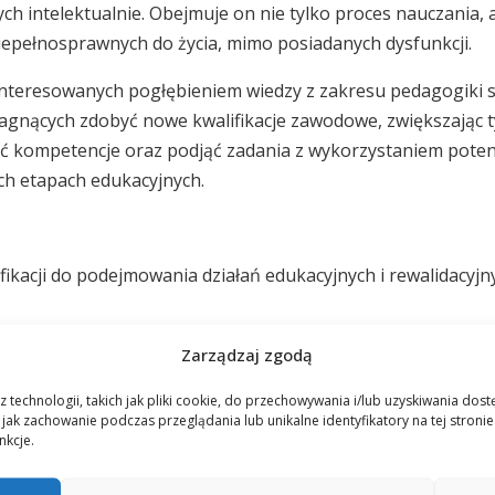
intelektualnie. Obejmuje on nie tylko proces nauczania, al
iepełnosprawnych do życia, mimo posiadanych dysfunkcji.
nteresowanych pogłębieniem wiedzy z zakresu pedagogiki spec
ragnących zdobyć nowe kwalifikacje zawodowe, zwiększając 
yć kompetencje oraz podjąć zadania z wykorzystaniem pote
ch etapach edukacyjnych.
fikacji do podejmowania działań edukacyjnych i rewalidacyjn
uczyciela specjalnego z uczniami z niepełnosprawnością in
Zarządzaj zgodą
 i rehabilitacyjnych,
h programów edukacyjno – terapeutycznych oraz wykorzyst
 technologii, takich jak pliki cookie, do przechowywania i/lub uzyskiwania dos
jak zachowanie podczas przeglądania lub unikalne identyfikatory na tej stroni
tualną w różnym stopniu.
nkcje.
nią praktyką pedagogiczną, nowoczesne metody dydaktyczn