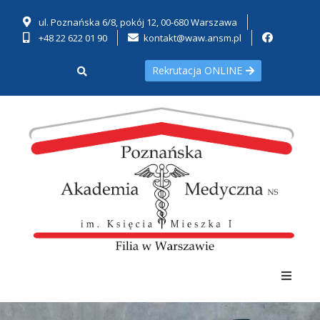
ul. Poznańska 6/8, pokój 12, 00-680 Warszawa
+48 22 622 01 90
kontakt@waw.ansm.pl
Rekrutacja ONLINE