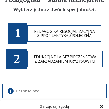
Wybierz jedną z dwóch specjalności:
1
PEDAGOGIKA RESOCJALIZACYJNA
Z PROFILAKTYKĄ SPOŁECZNĄ
2
EDUKACJA DLA BEZPIECZEŃSTWA
Z ZARZĄDZANIEM KRYZYSOWYM
Cel studiów:
Zarządzaj zgodą
Organizacja studiów:
Celem kształcenia na kierunku Pedagogika jest